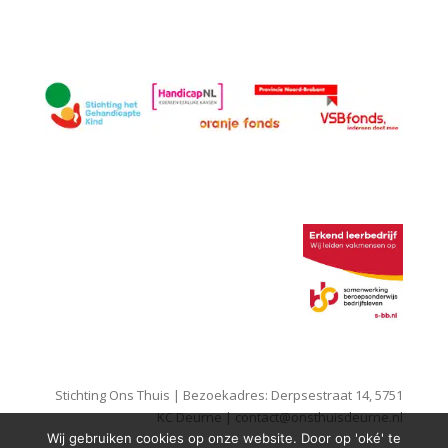
Stichting Ons Thuis | Bezoekadres: Derpsestraat 14, 5751
KC Deurne |
contact@onsthuisdeurne.nl
Wij gebruiken cookies op onze website. Door op 'oké' te