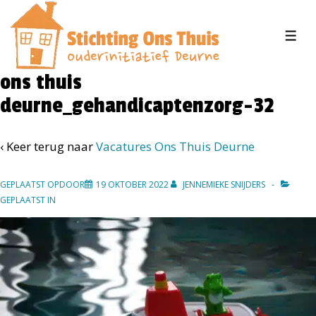
↓
Doorgaan
MEN
naar
hoofdinhoud
ons thuis
deurne_gehandicaptenzorg-32
‹ Keer terug naar
Vacatures Ons Thuis Deurne
GEPLAATST OPDOOR
19 OKTOBER 2022
JENNEMIEKE SNIJDERS
GEPLAATST IN