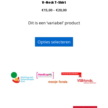
V-Neck T-Shirt
Prijsklasse:
€
15,00
-
€
20,00
€15,00
tot
Dit is een ‘variabel’ product
€20,00
Dit
Opties selecteren
product
heeft
meerdere
variaties.
Deze
optie
kan
gekozen
worden
op