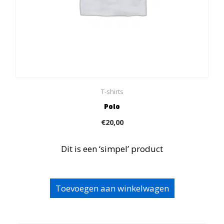
T-shirts
Polo
€
20,00
Dit is een ‘simpel’ product
Toevoegen aan winkelwagen