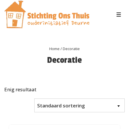
↓
Doorgaan
MEN
naar
hoofdinhoud
Home
/ Decoratie
Decoratie
Enig resultaat